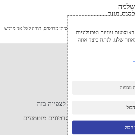
שלמה
לקוח חוזר
…״סבלתי מאוד מהרגלים…אחרי שעשיתי מדרסים, תודה לאל אני מרגיש
מצעות עוגיות וטכנולוגיות
טוב…״
אתר שלנו, לנתח כיצד אתה
 נוספות
קבל הסכמה לצפייה בזה
הכול
לחץ כדי לאפשר סרטונים מוטמעים
הכול